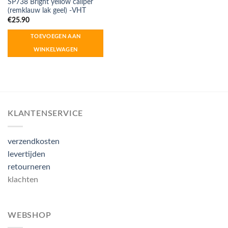
SP738 Bright yellow caliper
(remklauw lak geel) -VHT
€
25.90
TOEVOEGEN AAN
WINKELWAGEN
KLANTENSERVICE
verzendkosten
levertijden
retourneren
klachten
WEBSHOP