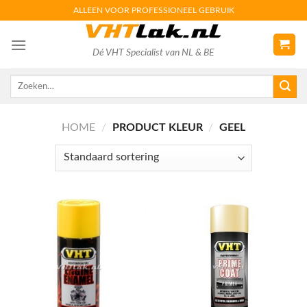
Skip
ALLEEN VOOR PROFESSIONEEL GEBRUIK
to
content
Dé VHT Specialist van NL & BE
Zoeken
naar:
HOME
/
PRODUCT KLEUR
/
GEEL