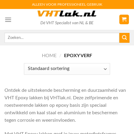
Skip
ALLEEN VOOR PROFESSIONEEL GEBRUIK
to
content
Dé VHT Specialist van NL & BE
Zoeken
naar:
HOME
/
EPOXY VERF
Ontdek de uitstekende bescherming en duurzaamheid van
VHT Epoxy lakken bij VHTlak.nl. Deze zelfprimende en
roestwerende lakken op epoxy basis zijn speciaal
ontwikkeld om kaal staal en aluminium te beschermen
tegen corrosie en weersinvloeden.
Met VHT Epoxy lakken geef je jouw motorfietsframes,