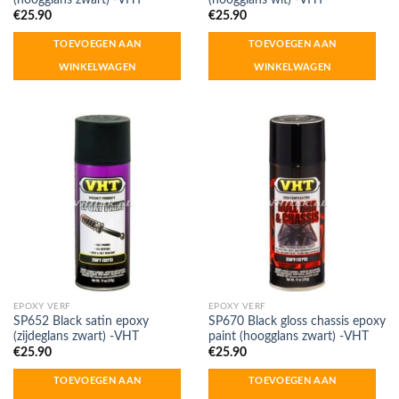
€
25.90
€
25.90
TOEVOEGEN AAN
TOEVOEGEN AAN
WINKELWAGEN
WINKELWAGEN
EPOXY VERF
EPOXY VERF
SP652 Black satin epoxy
SP670 Black gloss chassis epoxy
(zijdeglans zwart) -VHT
paint (hoogglans zwart) -VHT
€
25.90
€
25.90
TOEVOEGEN AAN
TOEVOEGEN AAN