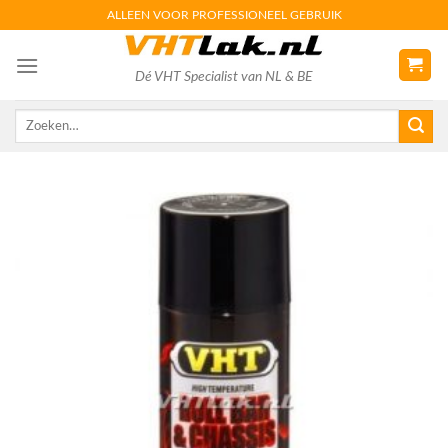
Skip
ALLEEN VOOR PROFESSIONEEL GEBRUIK
to
content
Dé VHT Specialist van NL & BE
Zoeken
naar: