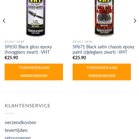
EPOXY VERF
EPOXY VERF
SP650 Black gloss epoxy
SP671 Black satin chassis epoxy
(hoogglans zwart) -VHT
paint (zijdeglans zwart) -VHT
€
25.90
€
25.90
TOEVOEGEN AAN
TOEVOEGEN AAN
WINKELWAGEN
WINKELWAGEN
KLANTENSERVICE
verzendkosten
levertijden
retourneren