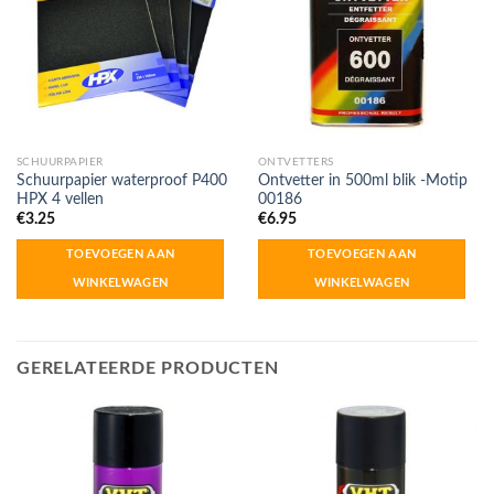
SCHUURPAPIER
ONTVETTERS
Schuurpapier waterproof P400
Ontvetter in 500ml blik -Motip
HPX 4 vellen
00186
€
3.25
€
6.95
TOEVOEGEN AAN
TOEVOEGEN AAN
WINKELWAGEN
WINKELWAGEN
GERELATEERDE PRODUCTEN