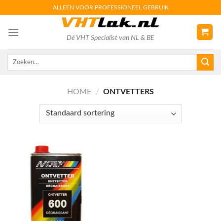
Skip
ALLEEN VOOR PROFESSIONEEL GEBRUIK
to
content
Dé VHT Specialist van NL & BE
Zoeken
naar:
HOME
/
ONTVETTERS