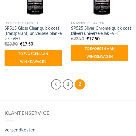
UNIVERSELE LAKKEN
UNIVERSELE LAKKEN
SP515 Gloss Clear quick coat
SP525 Silver Chrome quick coat
(transparant) universele blanke
(zilver) universele lak -VHT
lak -VHT
Oorspronkelijke
Huidige
€
23.90
€
17.50
prijs
prijs
Oorspronkelijke
Huidige
€
23.90
€
17.50
was:
is:
prijs
prijs
TOEVOEGEN AAN
€23.90.
€17.50.
was:
is:
TOEVOEGEN AAN
€23.90.
€17.50.
WINKELWAGEN
WINKELWAGEN
1
2
KLANTENSERVICE
verzendkosten