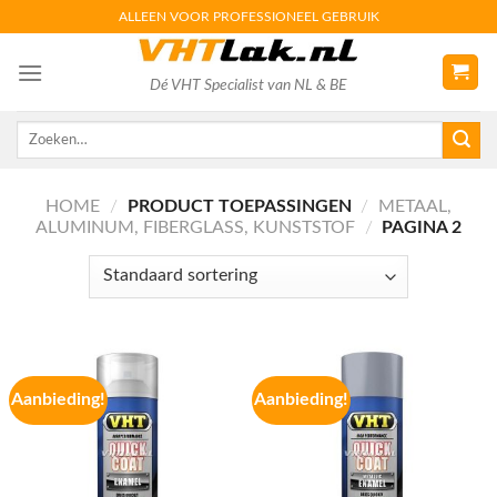
Skip
ALLEEN VOOR PROFESSIONEEL GEBRUIK
to
content
Dé VHT Specialist van NL & BE
Zoeken
naar:
HOME
/
PRODUCT TOEPASSINGEN
/
METAAL,
ALUMINUM, FIBERGLASS, KUNSTSTOF
/
PAGINA 2
Aanbieding!
Aanbieding!