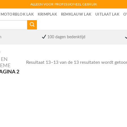
ALLEEN VOOR PROFESSIONEEL GEBRUIK
MOTORBLOK LAK
KRIMPLAK
REMKLAUW LAK
UITLAAT LAK
O
n
100 dagen bedenktijd
/
 EN
Resultaat 13–13 van de 13 resultaten wordt getoo
REME
AGINA 2