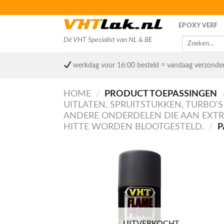
Skip
to
EPOXY VERF
content
Dé VHT Specialist van NL & BE
Zoeken
naar:
werkdag voor 16:00 besteld = vandaag verzonde
HOME
/
PRODUCT TOEPASSINGEN
UITLATEN, SPRUITSTUKKEN, TURBO'S
ANDERE ONDERDELEN DIE AAN EXT
HITTE WORDEN BLOOTGESTELD.
/
P
UITVERKOCHT