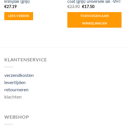
krimplak (grijs)
coat (grijs) universele lak -VHT
Oorspronkelijke
Huidige
€
27.19
€
23.90
€
17.50
prijs
prijs
was:
is:
LEES VERDER
TOEVOEGEN AAN
€23.90.
€17.50.
WINKELWAGEN
KLANTENSERVICE
verzendkosten
levertijden
retourneren
klachten
WEBSHOP