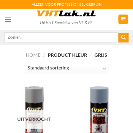
Skip
ALLEEN VOOR PROFESSIONEEL GEBRUIK
to
content
Dé VHT Specialist van NL & BE
Zoeken
naar:
HOME
/
PRODUCT KLEUR
/
GRIJS
UITVERKOCHT