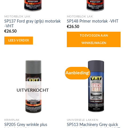
MOTORBLOK LAK
MOTORBLOK LAK
SP137 Ford gray (grijs) motorlak
SP148 Primer motorlak -VHT
-VHT
€
26.50
€
26.50
TOEVOEGEN AAN
LEES VERDER
WINKELWAGEN
Aanbieding!
UITVERKOCHT
KRIMPLAK
UNIVERSELE LAKKEN
SP205 Grey wrinkle plus
SP513 Machinery Grey quick