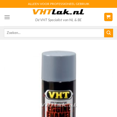
Skip
ALLEEN VOOR PROFESSIONEEL GEBRUIK
to
content
Dé VHT Specialist van NL & BE
Zoeken
naar: