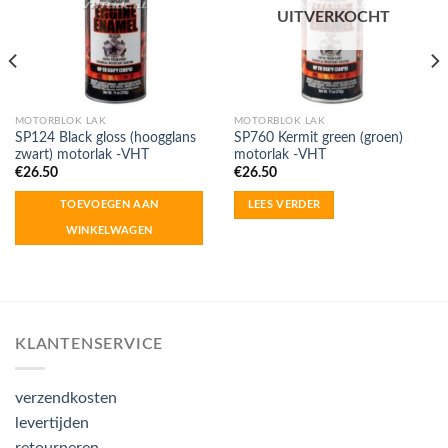
UITVERKOCHT
MOTORBLOK LAK
MOTORBLOK LAK
SP124 Black gloss (hoogglans
SP760 Kermit green (groen)
zwart) motorlak -VHT
motorlak -VHT
€
26.50
€
26.50
TOEVOEGEN AAN
LEES VERDER
WINKELWAGEN
KLANTENSERVICE
verzendkosten
levertijden