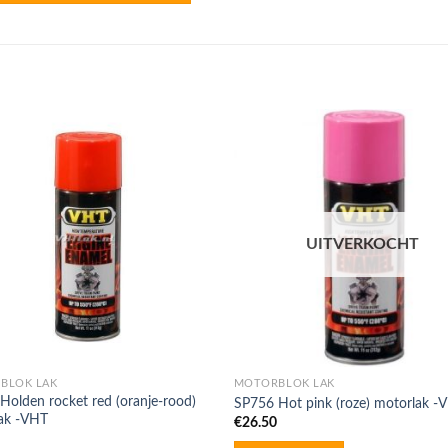
UITVERKOCHT
BLOK LAK
MOTORBLOK LAK
Holden rocket red (oranje-rood)
SP756 Hot pink (roze) motorlak -
ak -VHT
€
26.50