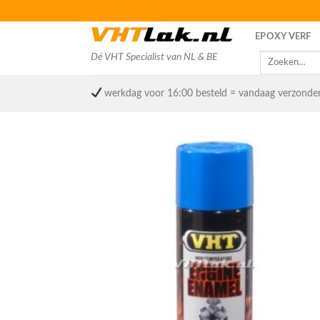
Skip
to
EPOXY VERF
content
Dé VHT Specialist van NL & BE
Zoeken
naar:
werkdag voor 16:00 besteld = vandaag verzonde