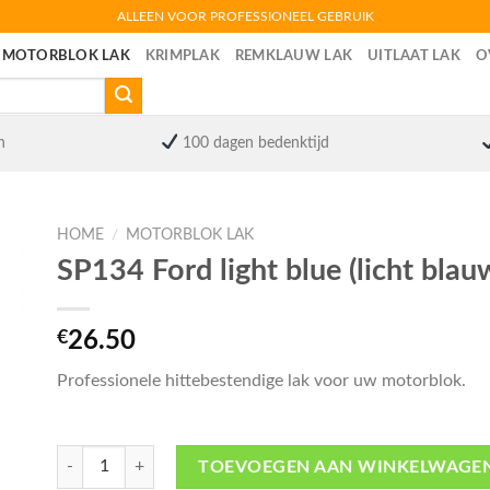
ALLEEN VOOR PROFESSIONEEL GEBRUIK
MOTORBLOK LAK
KRIMPLAK
REMKLAUW LAK
UITLAAT LAK
O
n
100 dagen bedenktijd
HOME
/
MOTORBLOK LAK
SP134 Ford light blue (licht bla
€
26.50
Professionele hittebestendige lak voor uw motorblok.
SP134 Ford light blue (licht blauw) motorlak -VHT aantal
TOEVOEGEN AAN WINKELWAGE