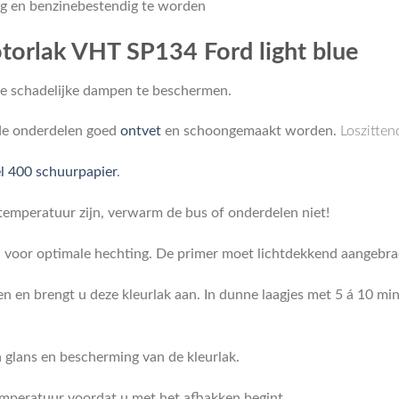
g en benzinebestendig te worden
torlak VHT SP134 Ford light blue
e schadelijke dampen te beschermen.
t de onderdelen goed
ontvet
en schoongemaakt worden.
Loszitten
el 400 schuurpapier
.
emperatuur zijn, verwarm de bus of onderdelen niet!
 voor optimale hechting. De primer moet lichtdekkend aangebrac
n en brengt u deze kleurlak aan. In dunne laagjes met 5 á 10 mi
 glans en bescherming van de kleurlak.
emperatuur voordat u met het afbakken begint.