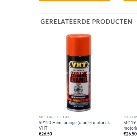
GERELATEERDE PRODUCTEN
MOTORBLOK LAK
MOTOR
nje) motorlak -
SP120 Hemi orange (oranje) motorlak -
SP119 
VHT
motorl
€
26.50
€
26.50