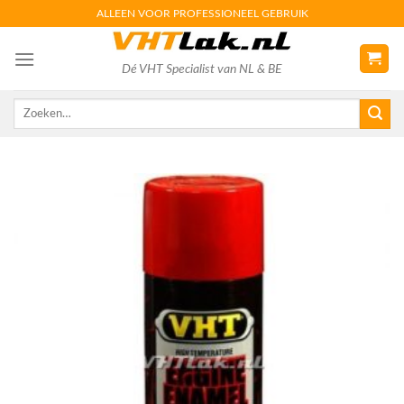
Skip
ALLEEN VOOR PROFESSIONEEL GEBRUIK
to
content
Dé VHT Specialist van NL & BE
Zoeken
naar: