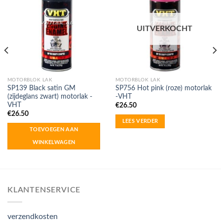
UITVERKOCHT
MOTORBLOK LAK
MOTORBLOK LAK
SP139 Black satin GM
SP756 Hot pink (roze) motorlak
(zijdeglans zwart) motorlak -
-VHT
VHT
€
26.50
€
26.50
LEES VERDER
TOEVOEGEN AAN
WINKELWAGEN
KLANTENSERVICE
verzendkosten