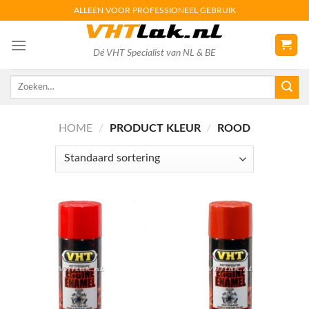
Skip
ALLEEN VOOR PROFESSIONEEL GEBRUIK
to
content
Dé VHT Specialist van NL & BE
Zoeken
naar:
HOME
/
PRODUCT KLEUR
/
ROOD