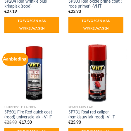
SP204 Red wrinkle plus
SP303 Red oxide prime coat (
krimplak (rood)
rode primer) -VHT
€
27.19
€
23.90
TOEVOEGEN AAN
TOEVOEGEN AAN
WINKELWAGEN
WINKELWAGEN
Aanbieding!
UNIVERSELE LAKKEN
REMKLAUW LAK
SP501 Fire Red quick coat
SP731 Real red caliper
(rood) universele lak –VHT
(remklauw lak rood) -VHT
Oorspronkelijke
Huidige
€
23.90
€
17.50
€
25.90
prijs
prijs
was:
is: