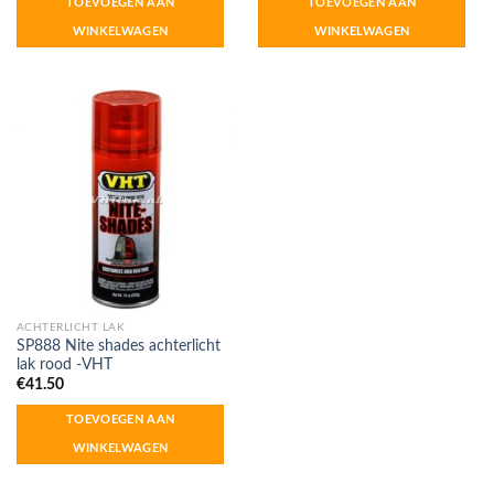
TOEVOEGEN AAN
TOEVOEGEN AAN
€23.90.
€17.50.
WINKELWAGEN
WINKELWAGEN
ACHTERLICHT LAK
SP888 Nite shades achterlicht
lak rood -VHT
€
41.50
TOEVOEGEN AAN
WINKELWAGEN