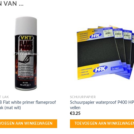
 VAN …
T LAK
SCHUURPAPIER
 Flat white primer flameproof
Schuurpapier waterproof P400 H
lak (mat wit)
vellen
€
3.25
VOEGEN AAN WINKELWAGEN
TOEVOEGEN AAN WINKELWAGE