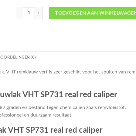
SP731 Real red caliper (remklauw lak rood) -VHT aantal
TOEVOEGEN AAN WINKELWAGE
EOORDELINGEN (0)
k. VHT remklauw verf is zeer geschikt voor het spuiten van r
uwlak VHT SP731 real red caliper
82 graden en bestand tegen chemicaliën zoals remvloeistof.
ofessioneel en duurzaam resultaat.
k VHT SP731 real red caliper