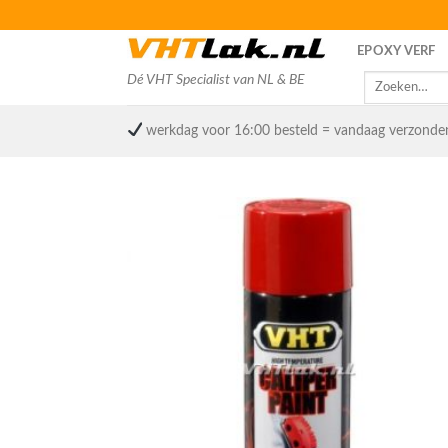
Skip
to
EPOXY VERF
content
Dé VHT Specialist van NL & BE
Zoeken
naar:
werkdag voor 16:00 besteld = vandaag verzonde