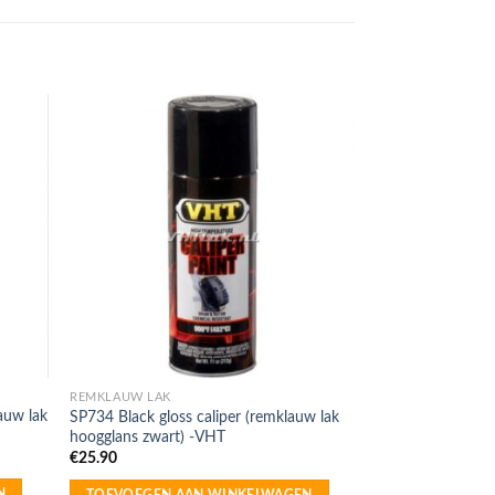
REMKLAUW LAK
auw lak
SP734 Black gloss caliper (remklauw lak
hoogglans zwart) -VHT
€
25.90
N