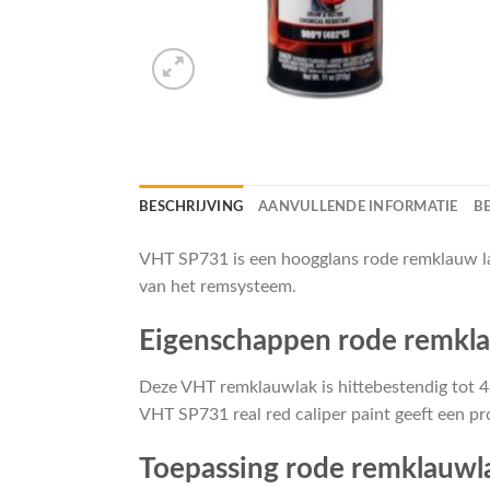
BESCHRIJVING
AANVULLENDE INFORMATIE
B
VHT SP731 is een hoogglans rode remklauw la
van het remsysteem.
Eigenschappen rode remkla
Deze VHT remklauwlak is hittebestendig tot 4
VHT SP731 real red caliper paint geeft een pr
Toepassing rode remklauwla