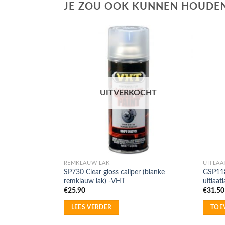
JE ZOU OOK KUNNEN HOUDEN
UITVERKOCHT
REMKLAUW LAK
UITLAA
SP730 Clear gloss caliper (blanke
GSP118
remklauw lak) -VHT
uitlaat
€
25.90
€
31.50
LEES VERDER
TOE