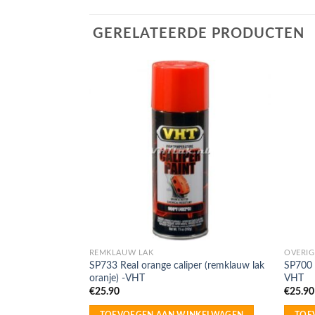
GERELATEERDE PRODUCTEN
OCHT
REMKLAUW LAK
OVERIG
r (remklauw lak
SP733 Real orange caliper (remklauw lak
SP700 
oranje) -VHT
VHT
€
25.90
€
25.90