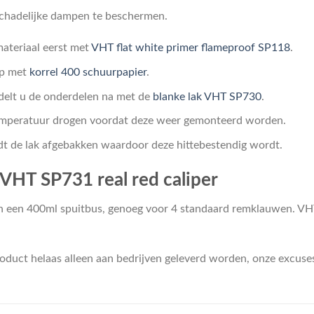
chadelijke dampen te beschermen.
materiaal eerst met
VHT flat white primer flameproof SP118
.
op met
korrel 400 schuurpapier
.
delt u de onderdelen na met de
blanke lak VHT SP730
.
emperatuur drogen voordat deze weer gemonteerd worden.
 de lak afgebakken waardoor deze hittebestendig wordt.
VHT SP731 real red caliper
 een 400ml spuitbus, genoeg voor 4 standaard remklauwen. VHT 
oduct helaas alleen aan bedrijven geleverd worden, onze excuse