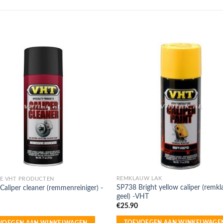
REMKLAUW LAK
E VHT PRODUCTEN
SP738 Bright yellow caliper (remkl
Caliper cleaner (remmenreiniger) -
geel) -VHT
€
25.90
TOEVOEGEN AAN WINKELWAGE