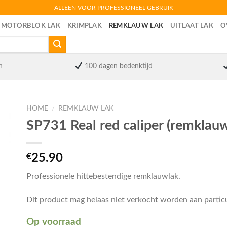
ALLEEN VOOR PROFESSIONEEL GEBRUIK
MOTORBLOK LAK
KRIMPLAK
REMKLAUW LAK
UITLAAT LAK
O
n
100 dagen bedenktijd
HOME
/
REMKLAUW LAK
SP731 Real red caliper (remklau
€
25.90
Professionele hittebestendige remklauwlak.
Dit product mag helaas niet verkocht worden aan partic
Op voorraad