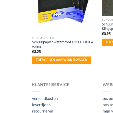
SCHUUR
of P2500 -3M
Schuur
Klings
€
0.95
SCHUURPAPIER
Schuurpapier waterproof P1200 HPX 4
TOE
vellen
€
3.25
TOEVOEGEN AAN WINKELWAGEN
KLANTENSERVICE
WEB
verzendkosten
bezoe
levertijden
ons a
retourneren
mijn 