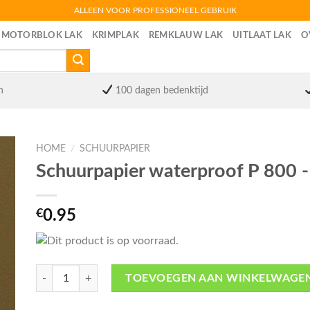
ALLEEN VOOR PROFESSIONEEL GEBRUIK
MOTORBLOK LAK
KRIMPLAK
REMKLAUW LAK
UITLAAT LAK
O
n
100 dagen bedenktijd
HOME
/
SCHUURPAPIER
Schuurpapier waterproof P 800 -
€
0.95
Schuurpapier waterproof P 800 -Klingspor aantal
TOEVOEGEN AAN WINKELWAGE