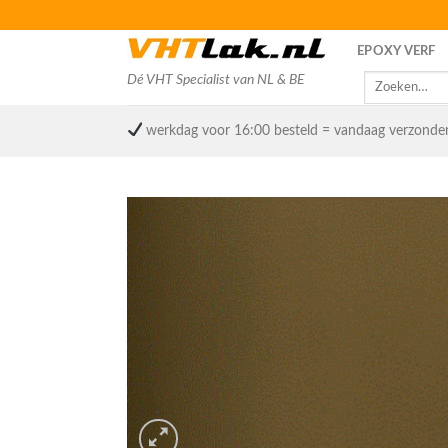
Skip
to
EPOXY VERF
content
Dé VHT Specialist van NL & BE
Zoeken
naar:
werkdag voor 16:00 besteld = vandaag verzonde