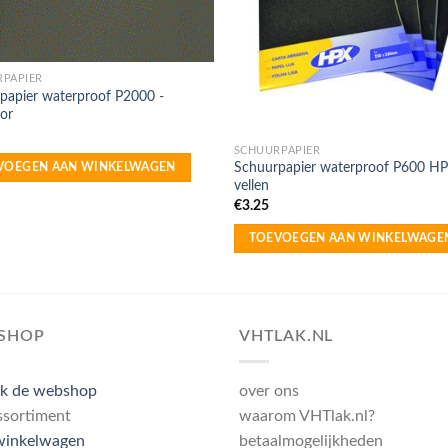
PAPIER
papier waterproof P2000 -
por
SCHUURPAPIER
Schuurpapier waterproof P600 H
VOEGEN AAN WINKELWAGEN
vellen
€
3.25
TOEVOEGEN AAN WINKELWAGE
SHOP
VHTLAK.NL
k de webshop
over ons
ssortiment
waarom VHTlak.nl?
winkelwagen
betaalmogelijkheden