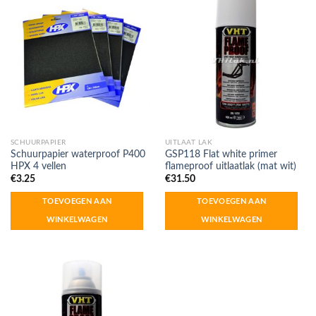
SCHUURPAPIER
UITLAAT LAK
Schuurpapier waterproof P400
GSP118 Flat white primer
HPX 4 vellen
flameproof uitlaatlak (mat wit)
€
3.25
€
31.50
TOEVOEGEN AAN
TOEVOEGEN AAN
WINKELWAGEN
WINKELWAGEN