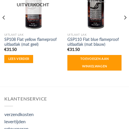
UITVERKOCHT
UITLAAT LAK
UITLAAT LAK
SP108 Flat yellow flameproof
GSP110 Flat blue flameproof
uitlaatlak (mat geel)
uitlaatlak (mat blauw)
€
31.50
€
31.50
LEES VERDER
TOEVOEGEN AAN
WINKELWAGEN
KLANTENSERVICE
verzendkosten
levertijden