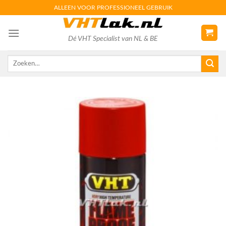
Skip
ALLEEN VOOR PROFESSIONEEL GEBRUIK
to
content
Dé VHT Specialist van NL & BE
Zoeken
naar: