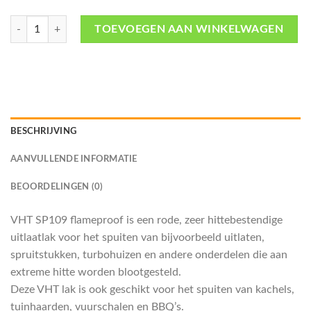
SP109 Flat red flameproof uitlaatlak (mat rood) -VHT aantal
TOEVOEGEN AAN WINKELWAGEN
BESCHRIJVING
AANVULLENDE INFORMATIE
BEOORDELINGEN (0)
VHT SP109 flameproof is een rode, zeer hittebestendige
uitlaatlak voor het spuiten van bijvoorbeeld uitlaten,
spruitstukken, turbohuizen en andere onderdelen die aan
extreme hitte worden blootgesteld.
Deze VHT lak is ook geschikt voor het spuiten van kachels,
tuinhaarden, vuurschalen en BBQ’s.