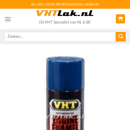
Skip
ALLEEN VOOR PROFESSIONEEL GEBRUIK
to
content
Dé VHT Specialist van NL & BE
Zoeken
naar: