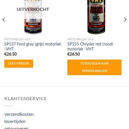
UITVERKOCHT
MOTORBLOK LAK
MOTORBLOK LAK
SP137 Ford gray (grijs) motorlak
SP155 Chrysler red (rood)
-VHT
motorlak -VHT
€
26.50
€
26.50
LEES VERDER
TOEVOEGEN AAN
WINKELWAGEN
KLANTENSERVICE
verzendkosten
levertijden
retourneren