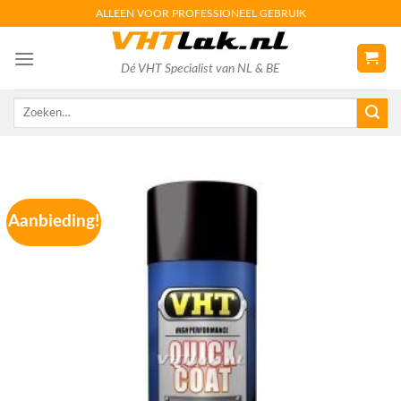
Skip
ALLEEN VOOR PROFESSIONEEL GEBRUIK
to
content
Dé VHT Specialist van NL & BE
Zoeken
naar:
Aanbieding!