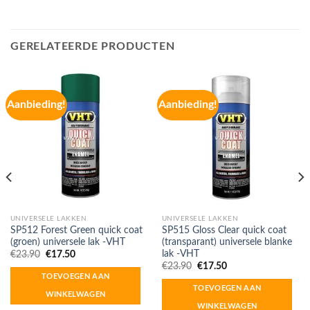
GERELATEERDE PRODUCTEN
Aanbieding!
Aanbieding!
UNIVERSELE LAKKEN
UNIVERSELE LAKKEN
SP512 Forest Green quick coat
SP515 Gloss Clear quick coat
(groen) universele lak -VHT
(transparant) universele blanke
lak -VHT
Oorspronkelijke
Huidige
€
23.90
€
17.50
prijs
prijs
Oorspronkelijke
Huidige
€
23.90
€
17.50
was:
is:
prijs
prijs
TOEVOEGEN AAN
€23.90.
€17.50.
was:
is:
TOEVOEGEN AAN
€23.90.
€17.50.
WINKELWAGEN
WINKELWAGEN