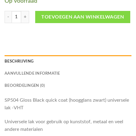
Op voorraad
SP504 Gloss Black quick coat (hoogglans zwart) universele lak -VHT aan
TOEVOEGEN AAN WINKELWAGEN
BESCHRIJVING
AANVULLENDE INFORMATIE
BEOORDELINGEN (0)
SP504 Gloss Black quick coat (hoogglans zwart) universele
lak -VHT
Universele lak voor gebruik op kunststof, metaal en veel
andere materialen