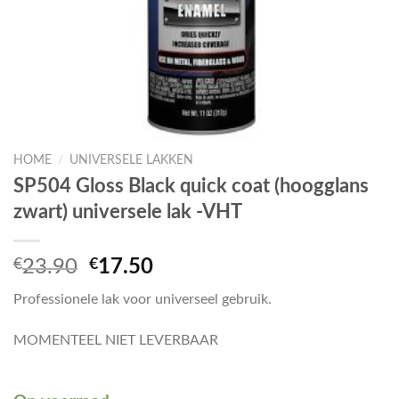
HOME
/
UNIVERSELE LAKKEN
SP504 Gloss Black quick coat (hoogglans
zwart) universele lak -VHT
Oorspronkelijke
Huidige
€
23.90
€
17.50
prijs
prijs
Professionele lak voor universeel gebruik.
was:
is:
€23.90.
€17.50.
MOMENTEEL NIET LEVERBAAR