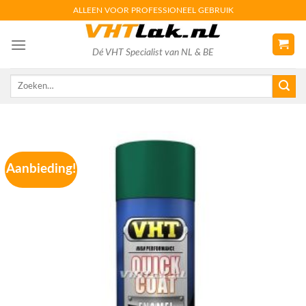
Skip
ALLEEN VOOR PROFESSIONEEL GEBRUIK
to
content
Dé VHT Specialist van NL & BE
Zoeken
naar:
Aanbieding!