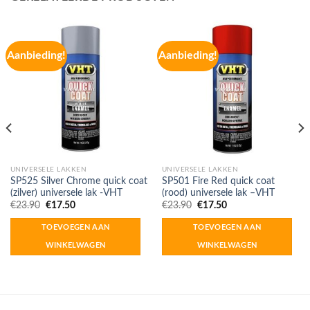
Aanbieding!
Aanbieding!
UNIVERSELE LAKKEN
UNIVERSELE LAKKEN
SP525 Silver Chrome quick coat
SP501 Fire Red quick coat
(zilver) universele lak -VHT
(rood) universele lak –VHT
Oorspronkelijke
Huidige
Oorspronkelijke
Huidige
€
23.90
€
17.50
€
23.90
€
17.50
prijs
prijs
prijs
prijs
was:
is:
was:
is:
TOEVOEGEN AAN
TOEVOEGEN AAN
€23.90.
€17.50.
€23.90.
€17.50.
WINKELWAGEN
WINKELWAGEN