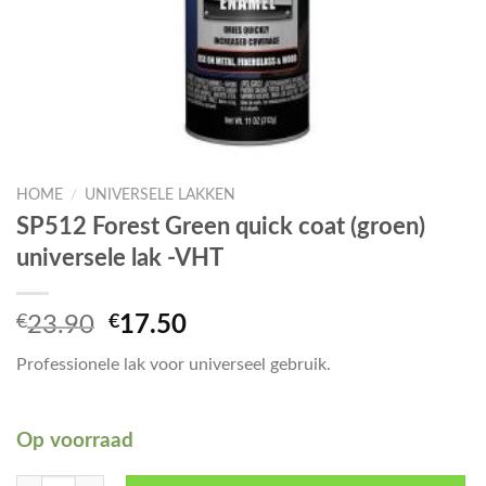
HOME
/
UNIVERSELE LAKKEN
SP512 Forest Green quick coat (groen)
universele lak -VHT
Oorspronkelijke
Huidige
€
23.90
€
17.50
prijs
prijs
Professionele lak voor universeel gebruik.
was:
is:
€23.90.
€17.50.
Op voorraad