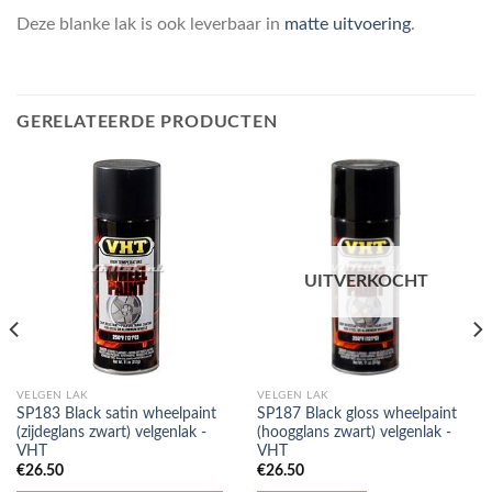
Deze blanke lak is ook leverbaar in
matte uitvoering
.
GERELATEERDE PRODUCTEN
UITVERKOCHT
VELGEN LAK
VELGEN LAK
SP183 Black satin wheelpaint
SP187 Black gloss wheelpaint
(zijdeglans zwart) velgenlak -
(hoogglans zwart) velgenlak -
VHT
VHT
€
26.50
€
26.50