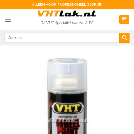
Skip
ALLEEN VOOR PROFESSIONEEL GEBRUIK
to
content
Dé VHT Specialist van NL & BE
Zoeken
naar: