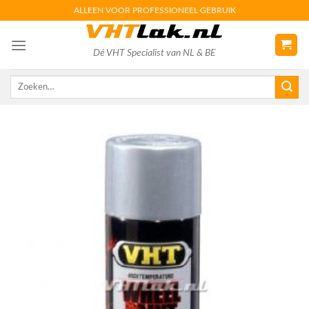
Skip
ALLEEN VOOR PROFESSIONEEL GEBRUIK
to
content
Dé VHT Specialist van NL & BE
Zoeken
naar: