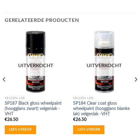
GERELATEERDE PRODUCTEN
UITVERKOCHT
UITVERKOCHT
VELGEN LAK
VELGEN LAK
SP187 Black gloss wheelpaint
SP184 Clear coat gloss
(hoogglans zwart) velgenlak -
wheelpaint (hoogglans blanke
VHT
lak) velgenlak -VHT
€
26.50
€
26.50
LEES VERDER
LEES VERDER