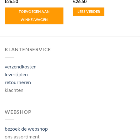
€
26.50
€
26.50
TOEVOEGEN AAN
LEES VERDER
WINKELWAGEN
KLANTENSERVICE
verzendkosten
levertijden
retourneren
klachten
WEBSHOP
bezoek de webshop
ons assortiment