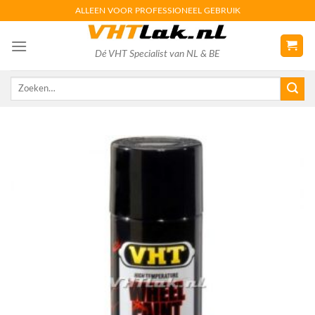
Skip
ALLEEN VOOR PROFESSIONEEL GEBRUIK
to
content
Dé VHT Specialist van NL & BE
Zoeken
naar: