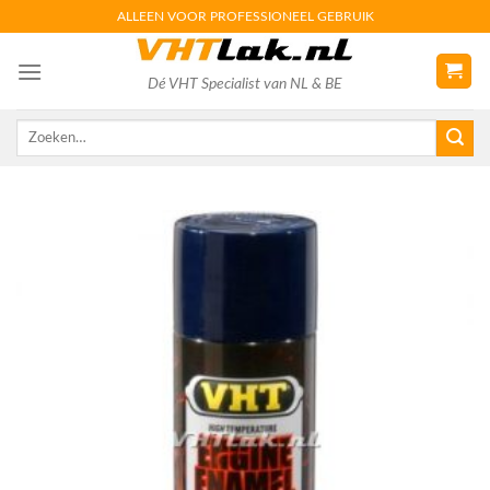
Skip
ALLEEN VOOR PROFESSIONEEL GEBRUIK
to
content
Dé VHT Specialist van NL & BE
Zoeken
naar: