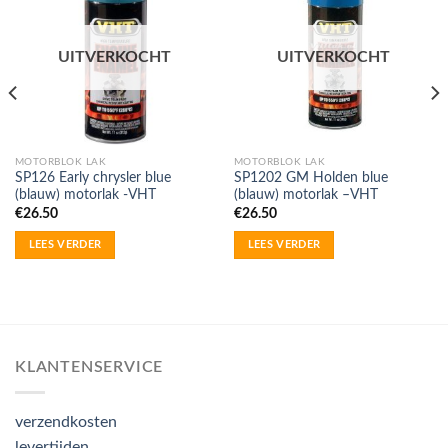
UITVERKOCHT
UITVERKOCHT
MOTORBLOK LAK
MOTORBLOK LAK
SP126 Early chrysler blue
SP1202 GM Holden blue
(blauw) motorlak -VHT
(blauw) motorlak –VHT
€
26.50
€
26.50
LEES VERDER
LEES VERDER
KLANTENSERVICE
verzendkosten
levertijden