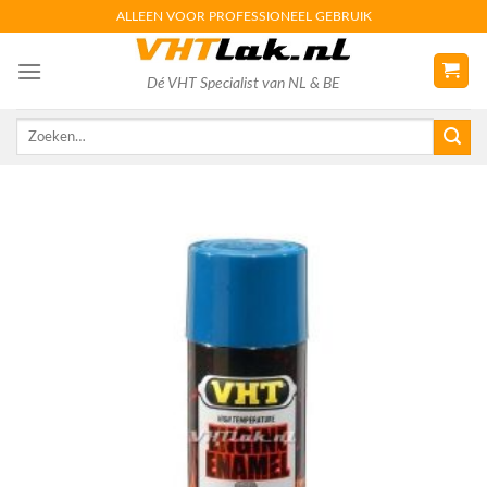
Skip
ALLEEN VOOR PROFESSIONEEL GEBRUIK
to
content
Dé VHT Specialist van NL & BE
Zoeken
naar: