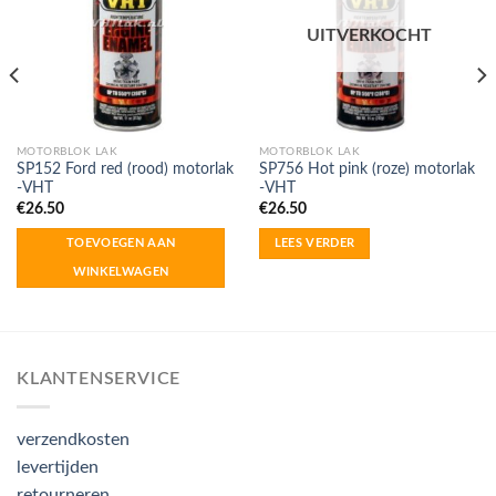
UITVERKOCHT
MOTORBLOK LAK
MOTORBLOK LAK
SP152 Ford red (rood) motorlak
SP756 Hot pink (roze) motorlak
-VHT
-VHT
€
26.50
€
26.50
TOEVOEGEN AAN
LEES VERDER
WINKELWAGEN
KLANTENSERVICE
verzendkosten
levertijden
retourneren